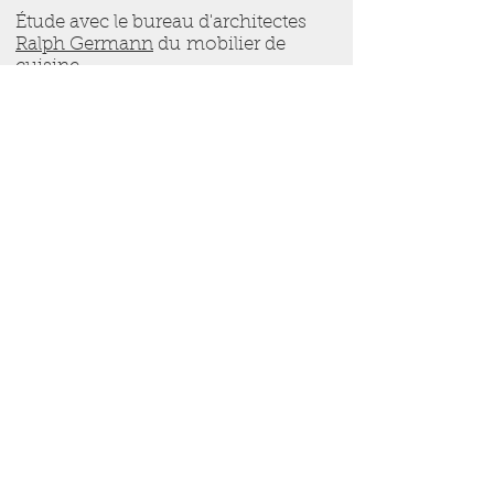
Étude avec le bureau d'architectes
Ralph Germann
du mobilier de
cuisine.
Étude, réalisation et pose.
BFUP Ductal blanc teinté
Cheminée à Villars-sur-Ollon
Étude avec le bureau
d'architectes Bissegger &